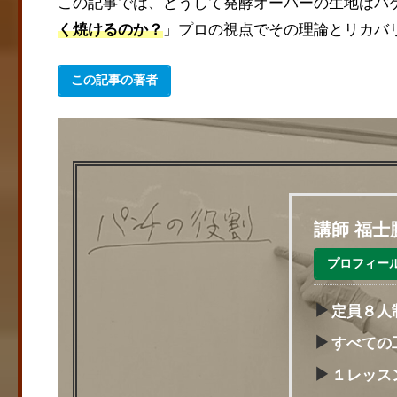
この記事では、どうして発酵オーバーの生地はバ
く焼けるのか？
」プロの視点でその理論とリカバ
この記事の著者
講師 福士
プロフィー
▶
定員８人
▶
すべての
▶
１レッスン