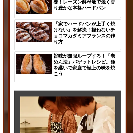
要！レーズン酵母液で焼く香
り豊かな本格ハードパン
「家でハードパンが上手く焼
けない」を解決！捏ねないチ
ョコマカダミアフランスの作
り方
旨味が無限ループする！「老
めん法」バゲットレシピ。種
を継いで家庭で極上の味を焼
こう