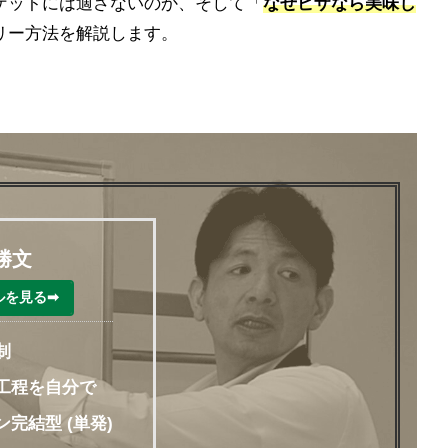
ゲットには適さないのか、そして「
なぜピザなら美味し
リー方法を解説します。
勝文
ルを見る➡
制
工程を自分で
完結型 (単発)