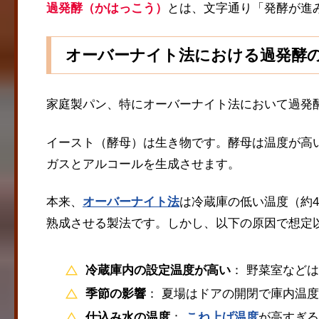
過発酵（かはっこう）
とは、文字通り「発酵が進
オーバーナイト法における過発酵
家庭製パン、特にオーバーナイト法において過発
イースト（酵母）は生き物です。酵母は温度が高
ガスとアルコールを生成させます。
本来、
オーバーナイト法
は冷蔵庫の低い温度（約
熟成させる製法です。しかし、以下の原因で想定
冷蔵庫内の設定温度が高い
： 野菜室など
季節の影響
： 夏場はドアの開閉で庫内温
仕込み水の温度
：
こね上げ温度
が高すぎる