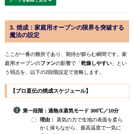
3. 焼成：家庭用オーブンの限界を突破する
魔法の設定
ここが一番の難所であり、期待が膨らむ瞬間です。家
庭用オーブンの
ファン
の影響で「
乾燥しやすい
」とい
う弱点を、以下の2段階設定で攻略します。
【プロ直伝の焼成スケジュール】
第一段階：過熱水蒸気モード 300℃／10分
理由：
蒸気の力で生地の表面を柔ら
かく保ちながら、最高温度で一気に