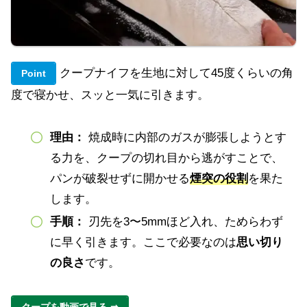
クープナイフを生地に対して45度くらいの角
Point
度で寝かせ、スッと一気に引きます。
理由：
焼成時に内部のガスが膨張しようとす
る力を、クープの切れ目から逃がすことで、
パンが破裂せずに開かせる
煙突の役割
を果た
します。
手順：
刃先を3〜5mmほど入れ、ためらわず
に早く引きます。ここで必要なのは
思い切り
の良さ
です。
クープを動画で見る ➡