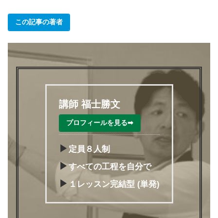
この記事の著者
講師 福士勝文
プロフィールを見る➡
▶
定員８人制
▶
すべての工程を自分で
▶
１レッスン完結型 (単発)