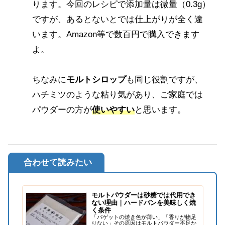
ります。今回のレシピで添加量は微量（0.3g）
ですが、あるとないとでは仕上がりが全く違
います。Amazon等で数百円で購入できます
よ。
ちなみに
モルトシロップ
も同じ役割ですが、
ハチミツのような粘り気があり、ご家庭では
パウダーの方が
使いやすい
と思います。
合わせて読みたい
モルトパウダーは砂糖では代用でき
ない理由｜ハードパンを美味しく焼
く条件
「バゲットの焼き色が薄い」「香りが物足
りない」その原因はモルトパウダー不足か