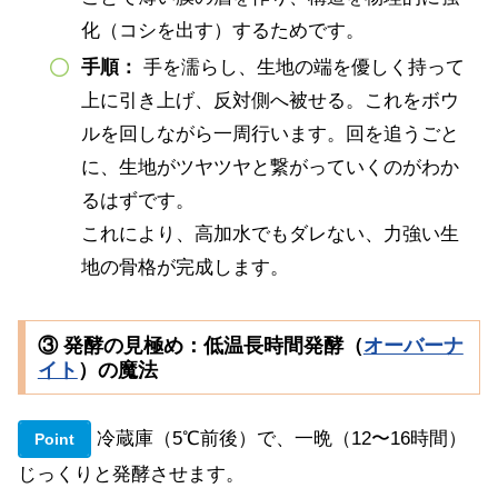
化（コシを出す）するためです。
手順
：
手を濡らし、生地の端を優しく持って
上に引き上げ、反対側へ被せる。これをボウ
ルを回しながら一周行います。回を追うごと
に、生地がツヤツヤと繋がっていくのがわか
るはずです。
これにより、高加水でもダレない、力強い生
地の骨格が完成します。
③ 発酵の見極め：低温長時間発酵（
オーバーナ
イト
）の魔法
冷蔵庫（5℃前後）で、一晩（12〜16時間）
Point
じっくりと発酵させます。