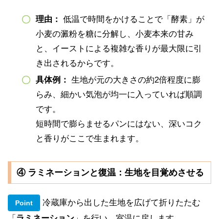
理由
：
低温で時間をかけることで「酵素」が
小麦の澱粉を糖に分解し、小麦本来の甘み
と、イーストによる複雑な香りが最大限に引
き出されるからです。
具体例：
生地が元の大きさの約2倍程度に膨
らみ、細かい気泡が均一に入っていれば順調
です。
短時間で膨らませるパンにはない、深いコク
と香りがここで生まれます。
④ ラミネーションと復温：生地を目覚めさせる
冷蔵庫から出した生地を広げて折りたたむ
Point
「
ラミネーション
」を行い、室温に戻します。