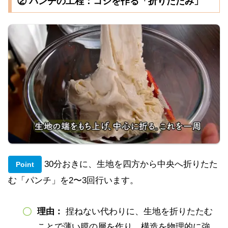
② パンチの工程：コシを作る「折りたたみ」
30分おきに、生地を四方から中央へ折りたた
Point
む「パンチ」を2〜3回行います。
理由
：
捏ねない代わりに、生地を折りたたむ
ことで薄い膜の層を作り、構造を物理的に強