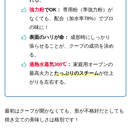
れる。
強力粉
でOK：
専用粉（準強力粉）が
なくても、配合（加水率78%）でプロ
の味に！
表面のハリが命：
成形時にしっかり
張らせることが、クープの成功を決め
る。
過熱水蒸気300℃
：
家庭用オーブンの
最高火力と
たっぷりのスチーム
が仕上
がりを左右する。
最初はクープが開かなくても、形が不格好だとしても
焼き立ての美味しさは格別です！