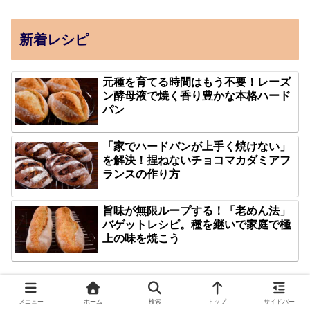
新着レシピ
元種を育てる時間はもう不要！レーズ
ン酵母液で焼く香り豊かな本格ハード
パン
「家でハードパンが上手く焼けない」
を解決！捏ねないチョコマカダミアフ
ランスの作り方
旨味が無限ループする！「老めん法」
バゲットレシピ。種を継いで家庭で極
上の味を焼こう
メニュー
ホーム
検索
トップ
サイドバー