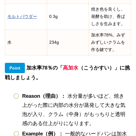
焼き色を良くし、
モルトパウダー
0.3g
発酵を助け、香ば
しさを生みます。
加水率78%。みず
水
234g
みずしいクラムを
作る鍵です。
加水率78％の「
高加水
（こうかすい）」に挑
Point
戦しましょう。
Reason（理由）：
水分量が多いほど、焼き
上がった際に内部の水分が蒸発して大きな気
泡が入り、クラム（中身）がもっちりと透明
感のある仕上がりになります。
Example（例）：
一般的なハードパンは加水