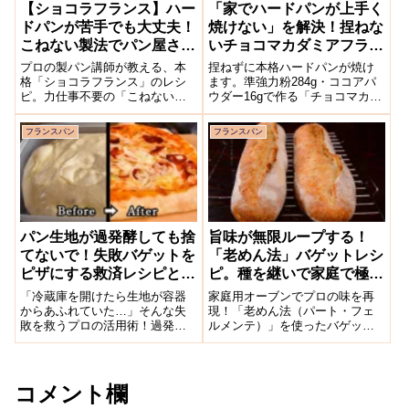
【ショコラフランス】ハー
「家でハードパンが上手く
ドパンが苦手でも大丈夫！
焼けない」を解決！捏ねな
こねない製法でパン屋さん
いチョコマカダミアフラン
級に作るコツ
スの作り方
プロの製パン講師が教える、本
捏ねずに本格ハードパンが焼け
格「ショコラフランス」のレシ
ます。準強力粉284g・ココアパ
ピ。力仕事不要の「こねない製
ウダー16gで作る「チョコマカダ
法」と旨味を引き出す「オーバ
ミアフランス」の低温長時間発
ーナイト法」を組み合わせ、家
酵レシピを製パン講師がわかり
フランスパン
フランスパン
庭用オーブンでパリッとした食
やすく解説。材料の役割・手
感を実現します。材料の選び方
順・失敗対策・FAQまで網羅。
からクープの入れ方まで詳しく
家庭用オーブンでパリッとした
解説。パン作り初心者でも失敗
皮に仕上げるコツも紹介しま
なくお店の味が再現できます。
す。
パン生地が過発酵しても捨
旨味が無限ループする！
てないで！失敗バゲットを
「老めん法」バゲットレシ
ピザにする救済レシピと原
ピ。種を継いで家庭で極上
因解説
の味を焼こう
「冷蔵庫を開けたら生地が容器
家庭用オーブンでプロの味を再
からあふれていた…」そんな失
現！「老めん法（パート・フェ
敗を救うプロの活用術！過発酵
ルメンテ）」を使ったバゲット
で弱くなった生地の特性を活か
のレシピを製パン講師・福士勝
し、薄くて美味しいピザにリメ
文が解説します。捏ねた生地を
イクする方法を詳しく解説しま
「次回の種」として保存し、旨
す。フォカッチャや揚げパンへ
味をループさせる画期的な方法
コメント欄
のアレンジ、過発酵を防ぐ温度
とは？準強力粉の配合から、ス